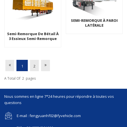
SEMI-REMORQUE À PAROI
LATÉRALE
Semi-Remorque De Bétail À
3 Essieux Semi-Remorque
De Clôture De Cage De
Transport D'animaux
1
2
A Total Of
2
Pages
Nous sommes en ligne 7*24 heures pour répondre à toutes vos
questions
E-mail : fengyuanhf02@fyvehicle.com