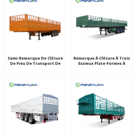
Semi-Remorque De Clôture
Remorque À Clôture À Trois
De Pieu De Transport De
Essieux Plate-Formes À
Marchandises À 3 Essieux
Ridelles Semi-Remorque À
Pour La Société De
Plateau Avec Suspension
Transport
De Bogie