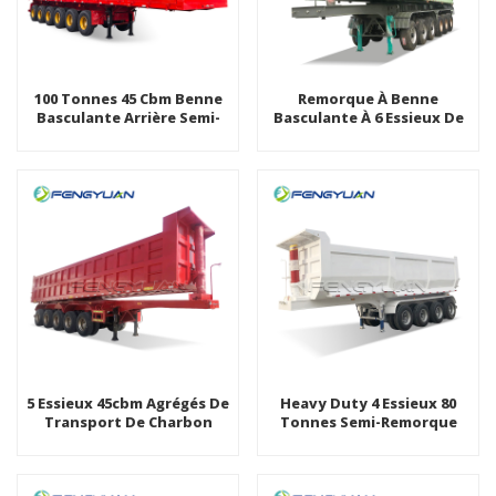
100 Tonnes 45 Cbm Benne
Remorque À Benne
Basculante Arrière Semi-
Basculante À 6 Essieux De
Remorque Pour Le
120 Tonnes
Transport Minéral
5 Essieux 45cbm Agrégés De
Heavy Duty 4 Essieux 80
Transport De Charbon
Tonnes Semi-Remorque
Benne Basculante Arrière
Auto-Basculante Arrière De
Semi-Remorques
Transport Minier