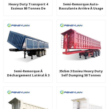
Heavy Duty Transport 4
Semi-Remorque Auto-
Essieux 80 Tonnes De
Basculante Arrière À Usage
Camion À Benne Basculante
Commercial Agricole
Arrière Semi-Remorque
Semi-Remorque À
35cbm 3 Essieu Heavy Duty
Déchargement Latéral À 3
Self Dumping 50 Tonnes
Essieux À Vendre En
Benne Semi Remorque
Tanzanie