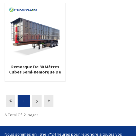
Forme Carrée
Remorque De 30 Mètres
Cubes Semi-Remorque De
Déchargement Hydraulique
À 3 Essieux
1
2
A Total Of
2
Pages
Nous sommes en ligne 7*24 heures pour répondre à toutes vos