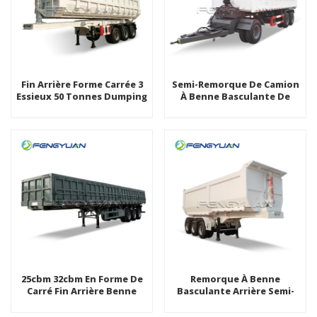
Fin Arrière Forme Carrée 3
Semi-Remorque De Camion
Essieux 50 Tonnes Dumping
À Benne Basculante De
Benne Camion Semi-
Grain D'agrégat De
Remorque
Décharge D'auto-Décharge
À Bas Prix
25cbm 32cbm En Forme De
Remorque À Benne
Carré Fin Arrière Benne
Basculante Arrière Semi-
Basculante Semi-Remorque
Remorque À Benne
Basculante Arrière De