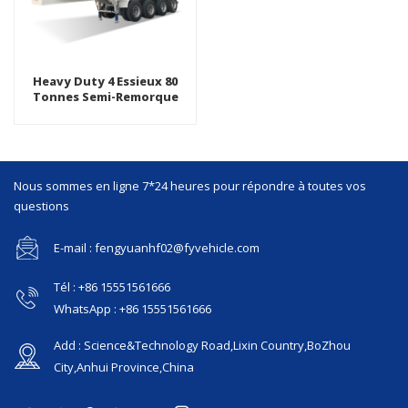
Heavy Duty 4 Essieux 80
Tonnes Semi-Remorque
Auto-Basculante Arrière De
Transport Minier
Nous sommes en ligne 7*24 heures pour répondre à toutes vos
questions
E-mail : fengyuanhf02@fyvehicle.com
Tél : +86 15551561666
WhatsApp : +86 15551561666
Add : Science&Technology Road,Lixin Country,BoZhou
City,Anhui Province,China