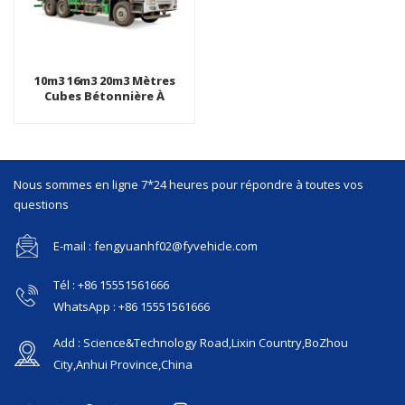
10m3 16m3 20m3 Mètres
Cubes Bétonnière À
Chargement Automatique
Nous sommes en ligne 7*24 heures pour répondre à toutes vos
questions
E-mail : fengyuanhf02@fyvehicle.com
Tél : +86 15551561666
WhatsApp : +86 15551561666
Add : Science&Technology Road,Lixin Country,BoZhou
City,Anhui Province,China