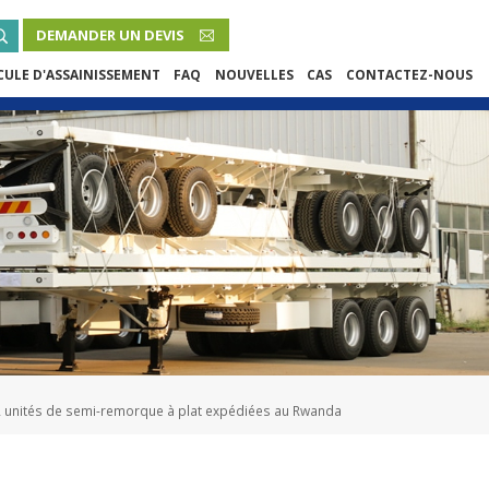
DEMANDER UN DEVIS
FRENCH
CULE D'ASSAINISSEMENT
FAQ
NOUVELLES
CAS
CONTACTEZ-NOUS
English
French
Русский язык
Español
Português
Malay
2 unités de semi-remorque à plat expédiées au Rwanda
ภาษา
بالعربية