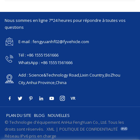
Nous sommes en ligne 7*24 heures pour répondre à toutes vos
questions
E-mail : fengyuanhf02@fyvehicle.com
Tél : +86 15551561666
WhatsApp : +86 15551561666
Add : Science&Technology Road,Lixin Country,BoZhou
City,Anhui Province,China
PLAN DU SITE
BLOG
NOUVELLES
© Technologie d'équipement AnHui FengYuan Co., Ltd. Tous les
droits sont réservés.
XML
|
POLITIQUE DE CONFIDENTIALITÉ
Réseau IPv6 pris en charge