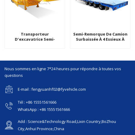
Transporteur
Semi-Remorque De Camion
D'excavatrice Semi-
Surbaissée À 4 Essieux À
Remorque Surbaissée À 4
Plate-Forme De
Essieux Avec Système De
Chargement Robuste
Contrôle ABS
Nous sommes en ligne 7*24 heures pour répondre à toutes vos
questions
E-mail : fengyuanhf02@fyvehicle.com
Tél : +86 15551561666
WhatsApp : +86 15551561666
Add : Science&Technology Road,Lixin Country,BoZhou
City,Anhui Province,China