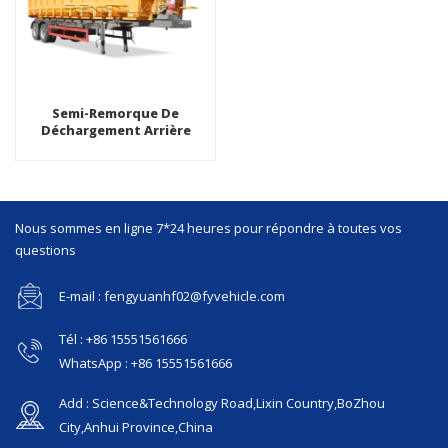
Semi-Remorque De
Déchargement Arrière
Robuste À 2 Essieux Avec
Une Capacité De 40 Tonnes
Nous sommes en ligne 7*24 heures pour répondre à toutes vos
questions
E-mail : fengyuanhf02@fyvehicle.com
Tél : +86 15551561666
WhatsApp : +86 15551561666
Add : Science&Technology Road,Lixin Country,BoZhou
City,Anhui Province,China